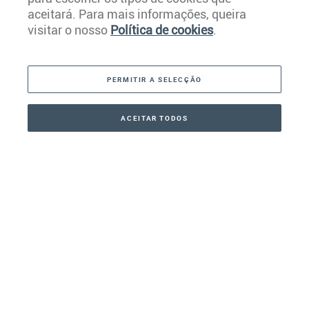
aceitará. Para mais informações, queira
Caraíbas
visitar o nosso
Política de cookies
.
Américas
PERMITIR A SELECÇÃO
Médio Oriente
Ásia
ACEITAR TODOS
CONTACTO
+41 44 266 22 22
Oceânia
África
Nossa Empresa
Serviços