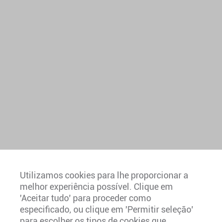
Utilizamos cookies para lhe proporcionar a
melhor experiência possível. Clique em
'Aceitar tudo' para proceder como
especificado, ou clique em 'Permitir seleção'
Europa
para escolher os tipos de cookies que