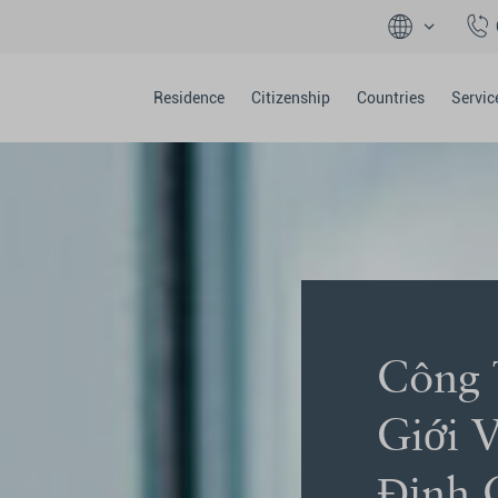
Residence
Citizenship
Countries
Servic
Công 
Giới 
Định 