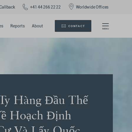
Callback
+41 44 266 22 22
Worldwide Offices
es
Reports
About
CONTACT
Ty Hàng Đầu Thế
Về Hoạch Định
Cư Và Lấy Quốc