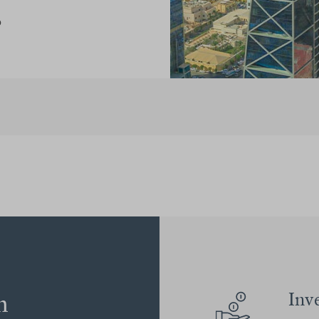
o
n
Inv