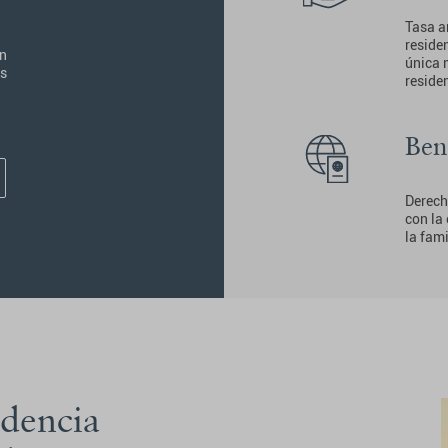
Tasa a
reside
en
única 
es
reside
Ben
Derecho
con la
la fami
idencia