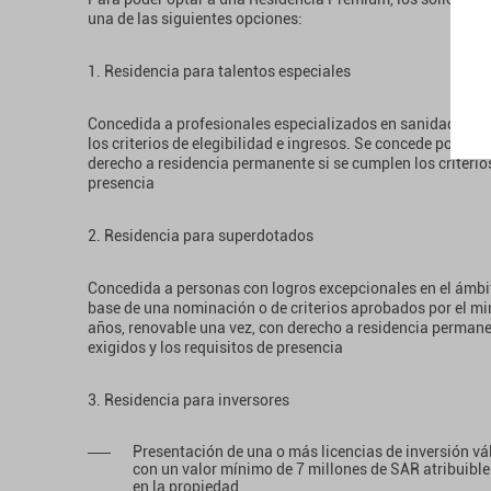
una de las siguientes opciones:
1. Residencia para talentos especiales
Concedida a profesionales especializados en sanidad, cie
los criterios de elegibilidad e ingresos. Se concede por cin
derecho a residencia permanente si se cumplen los criterios
presencia
2. Residencia para superdotados
Concedida a personas con logros excepcionales en el ámbito
base de una nominación o de criterios aprobados por el min
años, renovable una vez, con derecho a residencia permanen
exigidos y los requisitos de presencia
3. Residencia para inversores
Presentación de una o más licencias de inversión vál
con un valor mínimo de 7 millones de SAR atribuible 
en la propiedad