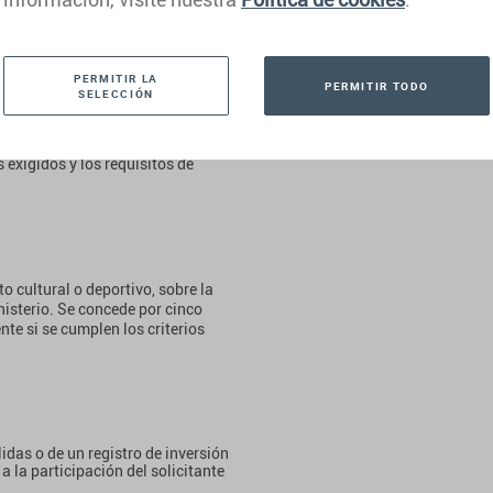
PERMITIR LA
PERMITIR TODO
SELECCIÓN
ncia e investigación que cumplan
co años, renovables una vez, con
 exigidos y los requisitos de
 cultural o deportivo, sobre la
isterio. Se concede por cinco
te si se cumplen los criterios
idas o de un registro de inversión
a la participación del solicitante