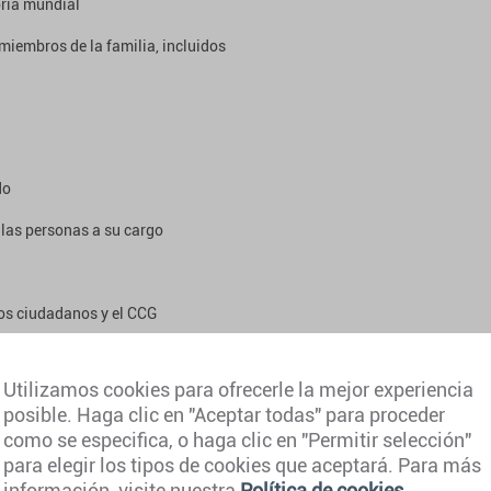
oría mundial
miembros de la familia, incluidos
do
 las personas a su cargo
los ciudadanos y el CCG
encia
Utilizamos cookies para ofrecerle la mejor experiencia
dí
posible. Haga clic en "Aceptar todas" para proceder
como se especifica, o haga clic en "Permitir selección"
para elegir los tipos de cookies que aceptará. Para más
información, visite nuestra
Política de cookies
.
s deben cumplir los requisitos de