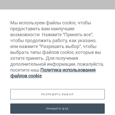
Мы используем файлы cookie, чтобы
предоставить вам наилучшие
возможности. Нажмите "Принять все",
чтобы продолжить работу, как указано,
или нажмите "Разрешить выбор", чтобы
выбрать типы файлов cookie, которые вы
хотите принять. Для получения
Европа
дополнительной информации, пожалуйста,
посетите наш
Политика использования
Карибский Бассейн
файлов cookie
.
Северная И Южная Америка
РАЗРЕШИТЬ ВЫБОР
Ближний Восток
Азия
ПРИМИТЕ ВСЕ