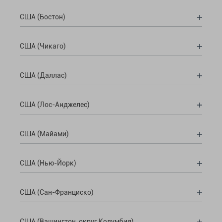
США (Бостон)
США (Чикаго)
США (Даллас)
США (Лос-Анджелес)
США (Майами)
США (Нью-Йорк)
США (Сан-Франциско)
США (Вашингтон, округ Колумбия)