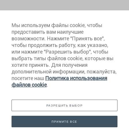
Мы используем файлы cookie, чтобы
предоставить вам наилучшие
возможности. Нажмите "Принять все",
чтобы продолжить работу, как указано,
или нажмите "Разрешить выбор", чтобы
выбрать типы файлов cookie, которые вы
хотите принять. Для получения
Европа
дополнительной информации, пожалуйста,
посетите наш
Политика использования
Карибский Бассейн
файлов cookie
.
Северная И Южная Америка
РАЗРЕШИТЬ ВЫБОР
Ближний Восток
Азия
ПРИМИТЕ ВСЕ