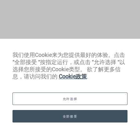
我们使用Cookie来为您提供最好的体验。点击
欧洲
"全部接受 "按指定运行，或点击 "允许选择 "以
选择您所接受的Cookie类型。 欲了解更多信
加勒比地区
息，请访问我们的
Cookie政策
.
美洲
允许选择
中东
亚洲
全部接受
联系我们
+41 44 266 22 22
大洋洲